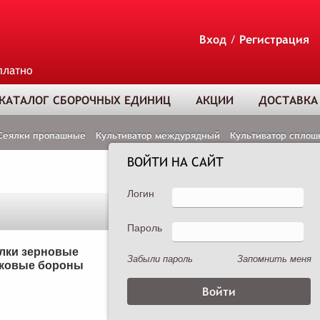
Вход
/
Регистрация
платно
КАТАЛОГ СБОРОЧНЫХ ЕДИНИЦ
АКЦИИ
ДОСТАВКА
Сеялки пропашные
Культиватор междурядный
Культиватор сплош
ВОЙТИ НА САЙТ
Логин
Пароль
ТОВАР ДОБАВЛЕ
В КОРЗИНУ
лки зерновые
Сеялки пропашные
Забыли пароль
Запомнить меня
ковые бороны
Опрыскиватели