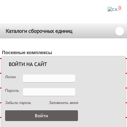
0
Каталоги сборочных единиц
Посевные комплексы
ВОЙТИ НА САЙТ
Сеялки зерновые
Логин
Сеялки пропашные
Пароль
Культиваторы междурядные
Забыли пароль
Запомнить меня
Культиваторы сплошной обработки
Дисковые бороны