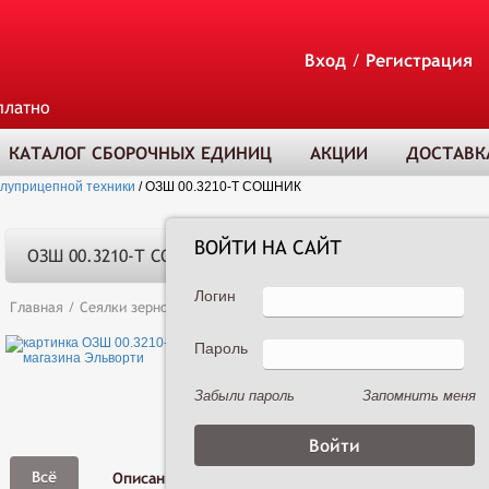
Вход
/
Регистрация
платно
КАТАЛОГ СБОРОЧНЫХ ЕДИНИЦ
АКЦИИ
ДОСТАВК
олуприцепной техники
/
ОЗШ 00.3210-Т СОШНИК
ВОЙТИ НА САЙТ
ОЗШ 00.3210-Т СОШНИК
Логин
Главная
/
Сеялки зерновые
/
Сеялка зернотуковая рядовая Астра 3,6А 
Пароль
ТОВАР ДОБАВЛЕ
В КОРЗИНУ
Забыли пароль
Запомнить меня
Фото,
Всё
Описание
Характеристики
Видео