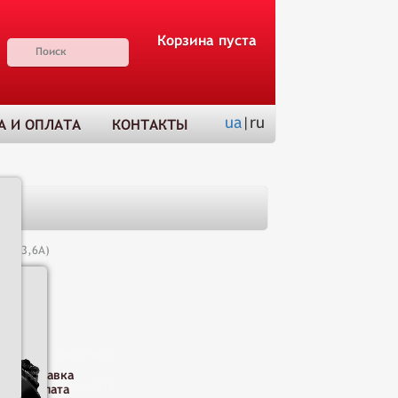
Корзина пуста
ua
|ru
А И ОПЛАТА
КОНТАКТЫ
(С3-3,6А)
Н
Доставка
и оплата