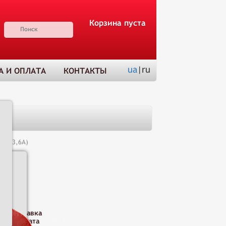
Корзина пуста
ua
|ru
А И ОПЛАТА
КОНТАКТЫ
(С3-3,6А)
Н
Доставка
и оплата