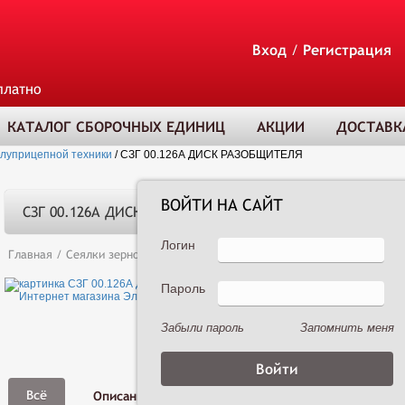
Вход
/
Регистрация
платно
КАТАЛОГ СБОРОЧНЫХ ЕДИНИЦ
АКЦИИ
ДОСТАВК
олуприцепной техники
/
СЗГ 00.126А ДИСК РАЗОБЩИТЕЛЯ
ВОЙТИ НА САЙТ
СЗГ 00.126А ДИСК РАЗОБЩИТЕЛЯ
Логин
Главная
/
Сеялки зерновые
/
Сеялка зернотуковая рядовая Астра 3,6А 
Пароль
ТОВАР ДОБАВЛЕ
В КОРЗИНУ
Забыли пароль
Запомнить меня
Фото,
Всё
Описание
Характеристики
Видео