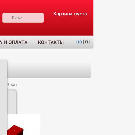
Корзина пуста
ua
|ru
А И ОПЛАТА
КОНТАКТЫ
(С3-3,6А)
Н
Доставка
и оплата