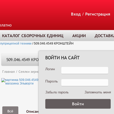
Вход
/
Регистрация
платно
КАТАЛОГ СБОРОЧНЫХ ЕДИНИЦ
АКЦИИ
ДОСТАВК
олуприцепной техники
/
509.046.4549 КРОНШТЕЙН
ВОЙТИ НА САЙТ
509.046.4549 КРОНШТЕЙН
Логин
Главная
/
Сеялки зерновые
/
Сеялка зернотуковая рядовая Астра 3,6А 
Пароль
ТОВАР ДОБАВЛЕ
В КОРЗИНУ
Забыли пароль
Запомнить меня
Фото,
Всё
Описание
Характеристики
Видео