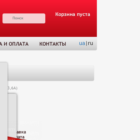
Корзина пуста
ua
|ru
А И ОПЛАТА
КОНТАКТЫ
(С3-3,6А)
Н
Доставка
и оплата