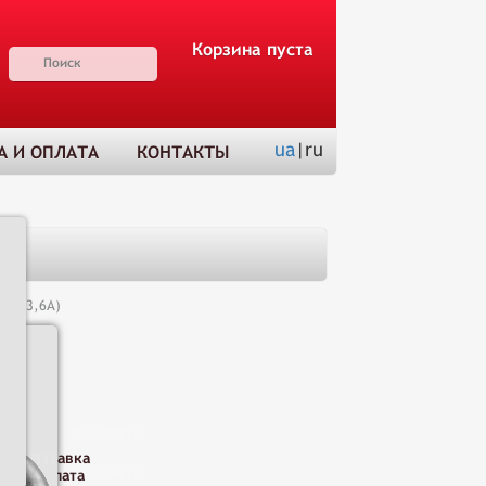
Корзина пуста
ua
|ru
А И ОПЛАТА
КОНТАКТЫ
(С3-3,6А)
Н
Доставка
и оплата