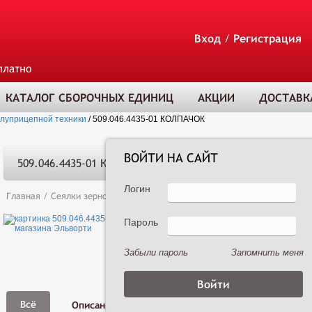
Вход
/
Регистрация
платно
КАТАЛОГ СБОРОЧНЫХ ЕДИНИЦ
АКЦИИ
ДОСТАВК
олуприцепной техники
/
509.046.4435-01 КОЛПАЧОК
ВОЙТИ НА САЙТ
509.046.4435-01 КОЛПАЧОК
Логин
Главная
/
Сеялки зерновые
/
Сеялка зернотуковая рядовая Астра 3,6А 
Пароль
ТОВАР ДОБАВЛЕ
В КОРЗИНУ
Забыли пароль
Запомнить меня
Фото,
Всё
Описание
Характеристики
Видео