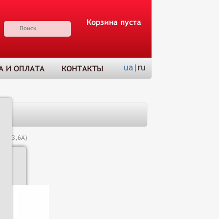
Корзина пуста
ua
|ru
А И ОПЛАТА
КОНТАКТЫ
(С3-3,6А)
Н
Доставка
и оплата