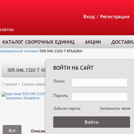
Вход
/
Регистрация
платно
КАТАЛОГ СБОРОЧНЫХ ЕДИНИЦ
АКЦИИ
ДОСТАВК
олуприцепной техники
/
509.046.1320-Т КРЫШКА
ВОЙТИ НА САЙТ
509.046.1320-Т КРЫШКА
Логин
Главная
/
Сеялки зерновые
/
Сеялка зернотуковая рядовая Астра 3,6А 
Пароль
ТОВАР ДОБАВЛЕ
В КОРЗИНУ
Забыли пароль
Запомнить меня
Фото,
Всё
Описание
Характеристики
Видео