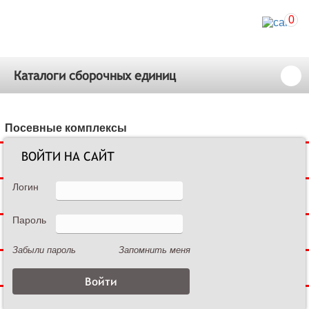
0
Каталоги сборочных единиц
Посевные комплексы
ВОЙТИ НА САЙТ
Сеялки зерновые
Логин
Сеялки пропашные
Пароль
Культиваторы междурядные
Забыли пароль
Запомнить меня
Культиваторы сплошной обработки
Дисковые бороны