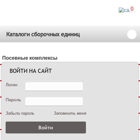
0
Каталоги сборочных единиц
Посевные комплексы
ВОЙТИ НА САЙТ
Сеялки зерновые
Логин
Сеялки пропашные
Пароль
Культиваторы междурядные
Забыли пароль
Запомнить меня
Культиваторы сплошной обработки
Дисковые бороны