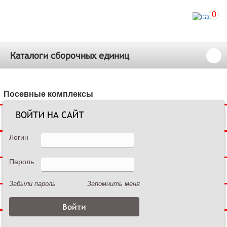
0
Каталоги сборочных единиц
Посевные комплексы
ВОЙТИ НА САЙТ
Сеялки зерновые
Логин
Сеялки пропашные
Пароль
Культиваторы междурядные
Забыли пароль
Запомнить меня
Культиваторы сплошной обработки
Дисковые бороны