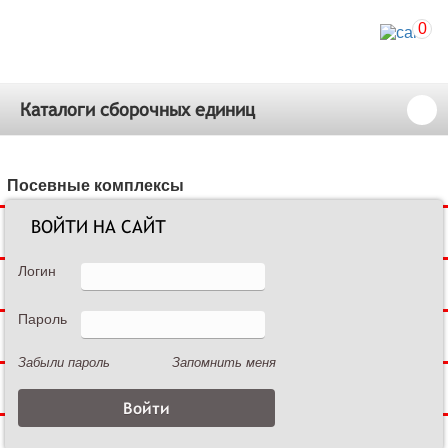
0
Каталоги сборочных единиц
Посевные комплексы
ВОЙТИ НА САЙТ
Сеялки зерновые
Логин
Сеялки пропашные
Пароль
Культиваторы междурядные
Забыли пароль
Запомнить меня
Культиваторы сплошной обработки
Дисковые бороны