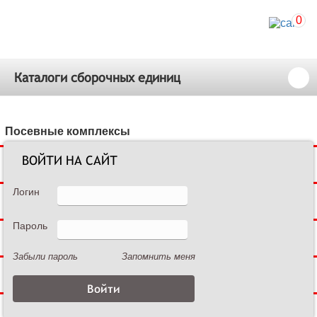
0
Каталоги сборочных единиц
Посевные комплексы
ВОЙТИ НА САЙТ
Сеялки зерновые
Логин
Сеялки пропашные
Пароль
Культиваторы междурядные
Забыли пароль
Запомнить меня
Культиваторы сплошной обработки
Дисковые бороны