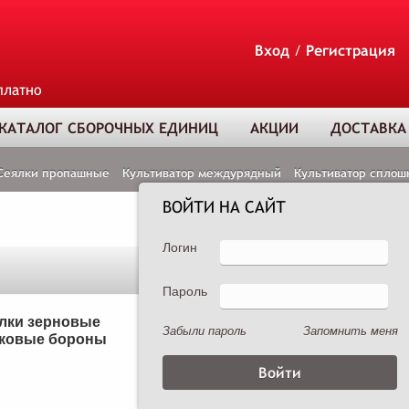
Вход
/
Регистрация
платно
КАТАЛОГ СБОРОЧНЫХ ЕДИНИЦ
АКЦИИ
ДОСТАВКА
Сеялки пропашные
Культиватор междурядный
Культиватор сплош
ВОЙТИ НА САЙТ
Логин
Пароль
ТОВАР ДОБАВЛЕ
В КОРЗИНУ
лки зерновые
Сеялки пропашные
Забыли пароль
Запомнить меня
ковые бороны
Опрыскиватели