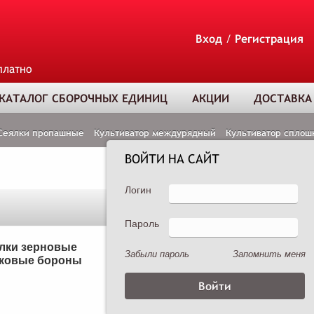
Вход
/
Регистрация
платно
КАТАЛОГ СБОРОЧНЫХ ЕДИНИЦ
АКЦИИ
ДОСТАВКА
Сеялки пропашные
Культиватор междурядный
Культиватор сплош
ВОЙТИ НА САЙТ
Логин
Пароль
ТОВАР ДОБАВЛЕ
В КОРЗИНУ
лки зерновые
Сеялки пропашные
Забыли пароль
Запомнить меня
ковые бороны
Опрыскиватели