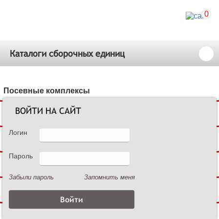
0
Каталоги сборочных единиц
Посевные комплексы
ВОЙТИ НА САЙТ
Сеялки зерновые
Логин
Сеялки пропашные
Пароль
Культиваторы междурядные
Забыли пароль
Запомнить меня
Культиваторы сплошной обработки
Дисковые бороны