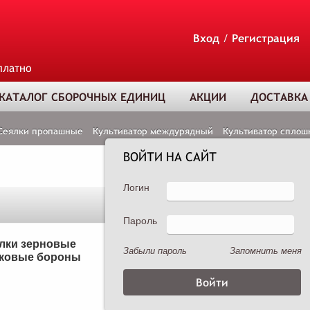
Вход
/
Регистрация
платно
КАТАЛОГ СБОРОЧНЫХ ЕДИНИЦ
АКЦИИ
ДОСТАВКА
Сеялки пропашные
Культиватор междурядный
Культиватор сплош
ВОЙТИ НА САЙТ
Логин
Пароль
ТОВАР ДОБАВЛЕ
В КОРЗИНУ
лки зерновые
Сеялки пропашные
Забыли пароль
Запомнить меня
ковые бороны
Опрыскиватели