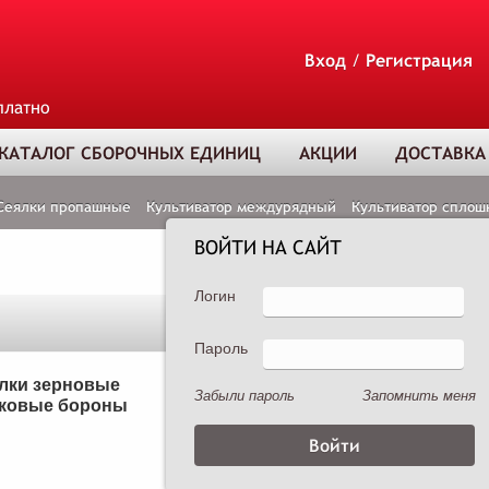
Вход
/
Регистрация
платно
КАТАЛОГ СБОРОЧНЫХ ЕДИНИЦ
АКЦИИ
ДОСТАВКА
Сеялки пропашные
Культиватор междурядный
Культиватор сплош
ВОЙТИ НА САЙТ
Логин
Пароль
ТОВАР ДОБАВЛЕ
В КОРЗИНУ
лки зерновые
Сеялки пропашные
Забыли пароль
Запомнить меня
ковые бороны
Опрыскиватели