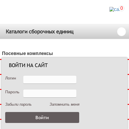
0
Каталоги сборочных единиц
Посевные комплексы
ВОЙТИ НА САЙТ
Сеялки зерновые
Логин
Сеялки пропашные
Пароль
Культиваторы междурядные
Забыли пароль
Запомнить меня
Культиваторы сплошной обработки
Дисковые бороны