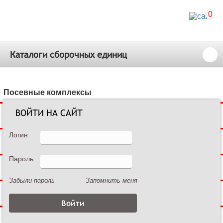
0
Каталоги сборочных единиц
Посевные комплексы
ВОЙТИ НА САЙТ
Сеялки зерновые
Логин
Сеялки пропашные
Пароль
Культиваторы междурядные
Забыли пароль
Запомнить меня
Культиваторы сплошной обработки
Дисковые бороны