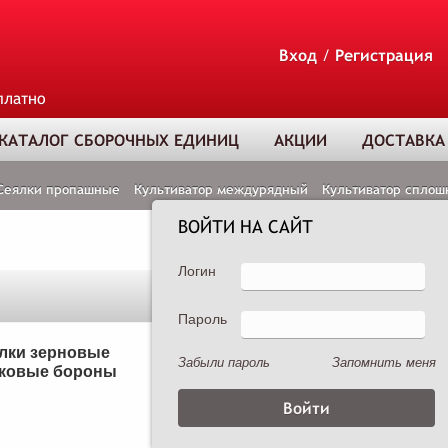
Вход
/
Регистрация
платно
КАТАЛОГ СБОРОЧНЫХ ЕДИНИЦ
АКЦИИ
ДОСТАВКА
Сеялки пропашные
Культиватор междурядный
Культиватор сплош
ВОЙТИ НА САЙТ
Логин
Пароль
ТОВАР ДОБАВЛЕ
В КОРЗИНУ
лки зерновые
Сеялки пропашные
Забыли пароль
Запомнить меня
ковые бороны
Опрыскиватели