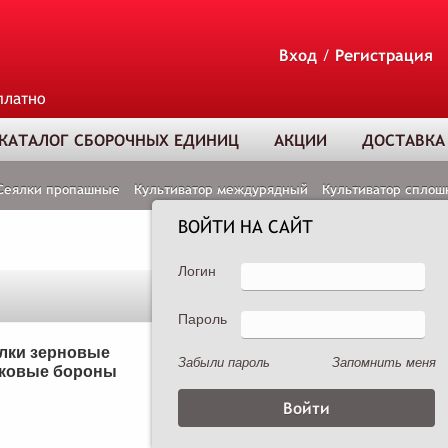
Вход
/
Регистрация
платно
КАТАЛОГ СБОРОЧНЫХ ЕДИНИЦ
АКЦИИ
ДОСТАВКА
Сеялки пропашные
Культиватор междурядный
Культиватор сплош
ВОЙТИ НА САЙТ
Логин
Пароль
ТОВАР ДОБАВЛЕ
В КОРЗИНУ
лки зерновые
Сеялки пропашные
Забыли пароль
Запомнить меня
ковые бороны
Опрыскиватели