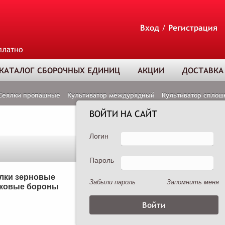
Вход
/
Регистрация
платно
КАТАЛОГ СБОРОЧНЫХ ЕДИНИЦ
АКЦИИ
ДОСТАВКА
Сеялки пропашные
Культиватор междурядный
Культиватор сплош
ВОЙТИ НА САЙТ
Логин
Пароль
ТОВАР ДОБАВЛЕ
В КОРЗИНУ
лки зерновые
Сеялки пропашные
Забыли пароль
Запомнить меня
ковые бороны
Опрыскиватели