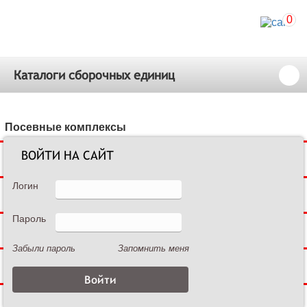
0
Каталоги сборочных единиц
Посевные комплексы
ВОЙТИ НА САЙТ
Сеялки зерновые
Логин
Сеялки пропашные
Пароль
Культиваторы междурядные
Забыли пароль
Запомнить меня
Культиваторы сплошной обработки
Дисковые бороны