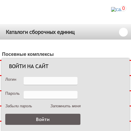
0
Каталоги сборочных единиц
Посевные комплексы
ВОЙТИ НА САЙТ
Сеялки зерновые
Логин
Сеялки пропашные
Пароль
Культиваторы междурядные
Забыли пароль
Запомнить меня
Культиваторы сплошной обработки
Дисковые бороны