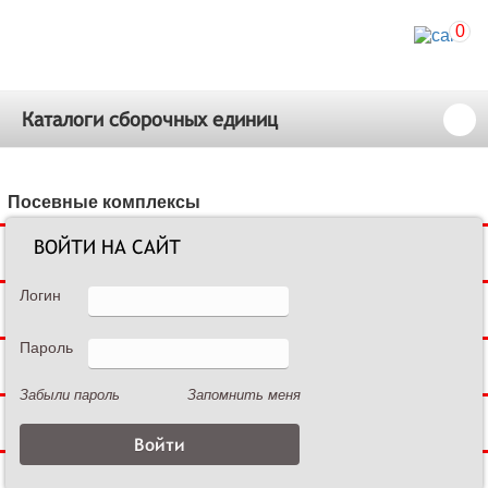
0
Каталоги сборочных единиц
Посевные комплексы
ВОЙТИ НА САЙТ
Сеялки зерновые
Логин
Сеялки пропашные
Пароль
Культиваторы междурядные
Забыли пароль
Запомнить меня
Культиваторы сплошной обработки
Дисковые бороны