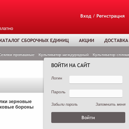
Вход
/
Регистрация
платно
КАТАЛОГ СБОРОЧНЫХ ЕДИНИЦ
АКЦИИ
ДОСТАВКА
Сеялки пропашные
Культиватор междурядный
Культиватор сплош
ВОЙТИ НА САЙТ
Логин
Пароль
ТОВАР ДОБАВЛЕ
В КОРЗИНУ
лки зерновые
Сеялки пропашные
Забыли пароль
Запомнить меня
ковые бороны
Опрыскиватели