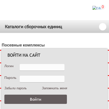
0
Каталоги сборочных единиц
Посевные комплексы
ВОЙТИ НА САЙТ
Сеялки зерновые
Логин
Сеялки пропашные
Пароль
Культиваторы междурядные
Забыли пароль
Запомнить меня
Культиваторы сплошной обработки
Дисковые бороны