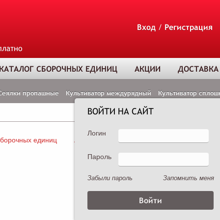
Вход
/
Регистрация
платно
КАТАЛОГ СБОРОЧНЫХ ЕДИНИЦ
АКЦИИ
ДОСТАВКА
Сеялки пропашные
Культиватор междурядный
Культиватор сплош
ВОЙТИ НА САЙТ
Логин
сборочных единиц
Акции
Доставка и оплата
Контакты
Пароль
ТОВАР ДОБАВЛЕ
В КОРЗИНУ
Забыли пароль
Запомнить меня