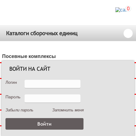
0
Каталоги сборочных единиц
Посевные комплексы
ВОЙТИ НА САЙТ
Сеялки зерновые
Логин
Сеялки пропашные
Пароль
Культиваторы междурядные
Забыли пароль
Запомнить меня
Культиваторы сплошной обработки
Дисковые бороны