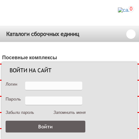
0
Каталоги сборочных единиц
Посевные комплексы
ВОЙТИ НА САЙТ
Сеялки зерновые
Логин
Сеялки пропашные
Пароль
Культиваторы междурядные
Забыли пароль
Запомнить меня
Культиваторы сплошной обработки
Дисковые бороны