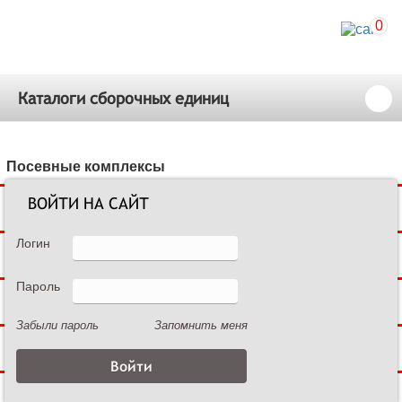
0
Каталоги сборочных единиц
Посевные комплексы
ВОЙТИ НА САЙТ
Сеялки зерновые
Логин
Сеялки пропашные
Пароль
Культиваторы междурядные
Забыли пароль
Запомнить меня
Культиваторы сплошной обработки
Дисковые бороны